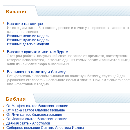
Вязание
Вязание на спицах
Из всех дамских работ самое древнее и самое усовершенствованное это 
вязание на спицах
Вязаные женские модели
Вязаные мужские модели
Вязаные детские модели
Вязание крючком или тамбуром
Этот род работы, получивший свое название от предмета, посредством
которого исполняется, не только один из самых легких и занимательных, 
один из наиболее скоро выполнимых
Вышивка по полотну и батисту
Есть различные способы вышивки по полотну и батисту, служащей для
украшения столового и носильного белья и платья. Начнем с самого прос
шва - фестоном и гладью
Библия
От Матфея святое благовествование
От Марка святое благовествование
От Луки святое благовествование
От Иоанна святое благовествование
Деяния святых Апостолов
Соборное послание Святого Апостола Иакова