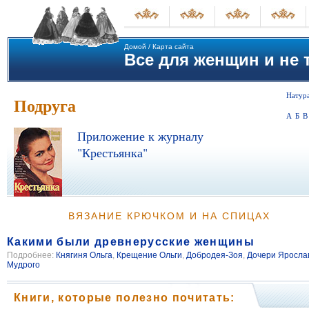
Домой
/
Карта сайта
Все для женщин и не т
Натура
Подруга
А
Б
В
Приложение к журналу
"Крестьянка"
ВЯЗАНИЕ КРЮЧКОМ И НА СПИЦАХ
Какими были древнерусские женщины
Подробнее:
Княгиня Ольга
,
Крещение Ольги
,
Добродея-Зоя
,
Дочери Яросла
Мудрого
Книги, которые полезно почитать: