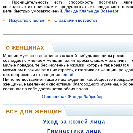
Проницательность есть способность постигать явле
восходить к их причинам и предугадывать их следствия с пом
цепи быстрых умозаключений.
Люк де Клапье де Вовенарг
Искусство счастья
О различии возрастов
О ЖЕНЩИНАХ
Мнение мужчин о достоинствах какой-нибудь женщины редко
совпадает с мнением женщин: их интересы слишком различны. Т
милые повадки, те бесчисленные ужимки, которые так нравятся
мужчинам и зажигают в них страсть, отталкивают женщин, рождая
них неприязнь и отвращение.
email
Ничто не доставляет такого наслаждения, как общество прекрасн
женщины, наделенной свойствами благородного мужчины, ибо о
соединяет в себе достоинства обоих полов.
О женщинах
Жан де Лабрюйер
ВСЕ ДЛЯ ЖЕНЩИН
Уход за кожей лица
Гимнастика лица