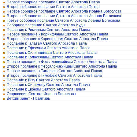
Первое соборное послание Святого Апостола Петра
Второе соборное послание Святого Апостола Петра
Первое соборное послание Святого Апостола Иоанна Богослова
Второе соборное послание Святого Апостола Иоанна Богослова
Третье соборное послание Святого Апостола Иоанна Богослова
Соборное послание Святого Апостола Иуды
Послание к Римлянам Святого Апостола Павла
Первое послание к Коринфянам Святого Апостола Павла
Второе послание к Коринфянам Святого Апостола Павла
Послание к Галатам Святого Апостола Павла
Послание к Ефесянам Святого Апостола Павла
Послание к Филиппийцам Святого Апостола Павла
Послание к Колоссянам Святого Апостола Павла
Первое послание к Фессалоникийцам Святого Апостола Павла
Второе послание к Фессалоникийцам Святого Апостола Павла
Первое послание к Тимофею Святого Апостола Павла
Второе послание к Тимофею Святого Апостола Павла
Послание к Титу Святого Апостола Павла
Послание к Филимону Святого Апостола Павла
Послание к Евреям Святого Апостола Павла
Откровение Святого Иоанна Богослова
Ветхий завет - Псалтирь