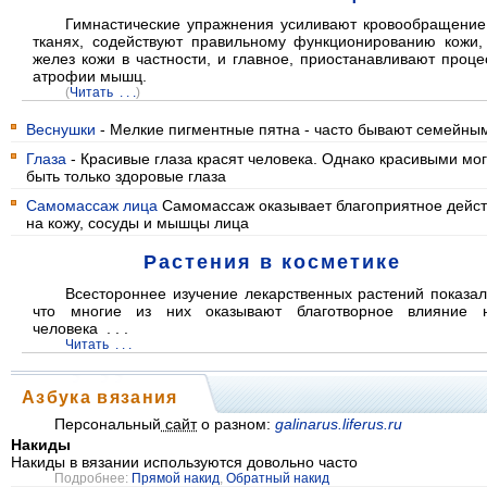
Гимнастические упражнения усиливают кровообращение
тканях, содействуют правильному функционированию кожи,
желез кожи в частности, и главное, приостанавливают проце
атрофии мышц.
(
Читать . . .
)
Веснушки
- Мелкие пигментные пятна - часто бывают семейны
Глаза
- Красивые глаза красят человека. Однако красивыми мог
быть только здоровые глаза
Самомассаж лица
Самомассаж оказывает благоприятное дейс
на кожу, сосуды и мышцы лица
Растения в косметике
Всестороннее изучение лекарственных растений показал
что многие из них оказывают благотворное влияние 
человека . . .
Читать . . .
Азбука вязания
Персональный
сайт
о разном:
galinarus.liferus.ru
Накиды
Накиды в вязании используются довольно часто
Подробнее:
Прямой накид
,
Обратный накид