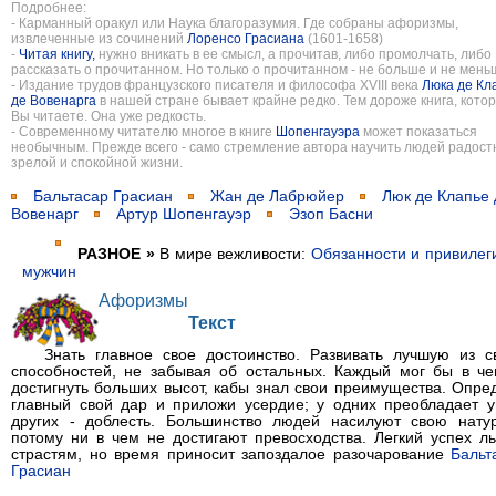
Подробнее:
- Карманный оракул или Наука благоразумия. Где собраны афоризмы,
извлеченные из сочинений
Лоренсо Грасиана
(1601-1658)
-
Читая книгу,
нужно вникать в ее смысл, а прочитав, либо промолчать, либо
рассказать о прочитанном. Но только о прочитанном - не больше и не мень
- Издание трудов французского писателя и философа XVIII века
Люка де Кл
де Вовенарга
в нашей стране бывает крайне редко. Тем дороже книга, кото
Вы читаете. Она уже редкость.
- Современному читателю многое в книге
Шопенгауэра
может показаться
необычным. Прежде всего - само стремление автора научить людей радост
зрелой и спокойной жизни.
Бальтасар Грасиан
Жан де Лабрюйер
Люк де Клапье 
Вовенарг
Артур Шопенгауэр
Эзоп Басни
РАЗНОЕ »
В мире вежливости:
Обязанности и привилег
мужчин
Афоризмы
Текст
Знать главное свое достоинство. Развивать лучшую из с
способностей, не забывая об остальных. Каждый мог бы в че
достигнуть больших высот, кабы знал свои преимущества. Опре
главный свой дар и приложи усердие; у одних преобладает у
других - доблесть. Большинство людей насилуют свою нату
потому ни в чем не достигают превосходства. Легкий успех ль
страстям, но время приносит запоздалое разочарование
Бальт
Грасиан