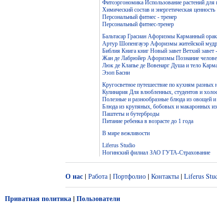
Фитоэргономика Использование растений для
Химический состав и энергетическая ценность
Персональный фитнес - тренер
Персональный фитнес-тренер
Бальтасар Грасиан Афоризмы Карманный ораку
Артур Шопенгауэр Афоризмы житейской мудр
Библия Книга книг Новый завет Ветхий завет 
Жан де Лабрюйер Афоризмы Познание челове
Люк де Клапье де Вовенарг Душа и тело Карм
Эзоп Басни
Кругосветное путешествие по кухням разных 
Кулинария Для влюбленных, студентов и холо
Полезные и разнообразные блюда из овощей и
Блюда из крупяных, бобовых и макаронных и
Паштеты и бутерброды
Питание ребенка в возрасте до 1 года
В мире вежливости
Liferus Studio
Ногинский филиал ЗАО ГУТА-Страхование
О нас
|
Работа
|
Портфолио
|
Контакты
|
Liferus Stu
Приватная политика
|
Пользователи